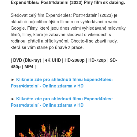
Expend4bles: Postr4datelní (2023) Plný film sk dabing.
Sledovat celý film Expend4bles: Postr4datelní (2023) je 
aktuálně nejoblíbenějším filmem na vyhledávacím webu 
Google. Filmy, které jsou dnes velmi vyhledávané milovníky 
filmů, filmy, které je zábavné sledovat o víkendech s 
rodinou, přáteli a přítelkyněmi. Chcete-li se zbavit nudy, 
která se vám stane po únavě z práce.
| DVD (Blu-ray) | 4K UHD | HD-2080p | HD-720p | SD-
480p | MP4 |
► 
Klikněte zde pro shlédnutí filmu Expend4bles: 
Postr4datelní - Online zdarma v HD
► 
Klikněte zde pro shlédnutí filmu Expend4bles: 
Postr4datelní - Online zdarma v HD