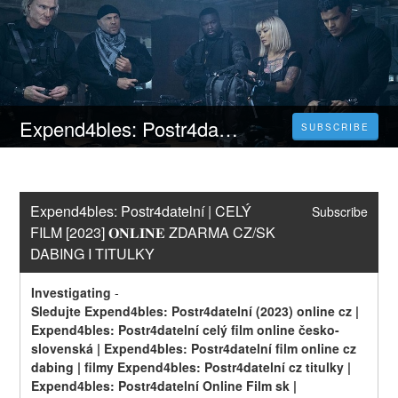
Expend4bles: Postr4datelní | CELÝ FILM [2023] 𝐎𝐍𝐋𝐈𝐍𝐄 ZDARMA CZ/SK DABING I TITULKY
SUBSCRIBE
Expend4bles: Postr4datelní | CELÝ 
Subscribe
FILM [2023] 𝐎𝐍𝐋𝐈𝐍𝐄 ZDARMA CZ/SK 
DABING I TITULKY
Investigating
-
Sledujte Expend4bles: Postr4datelní (2023) online cz | 
Expend4bles: Postr4datelní celý film online česko-
slovenská | Expend4bles: Postr4datelní film online cz 
dabing | filmy Expend4bles: Postr4datelní cz titulky | 
Expend4bles: Postr4datelní Online Film sk | 