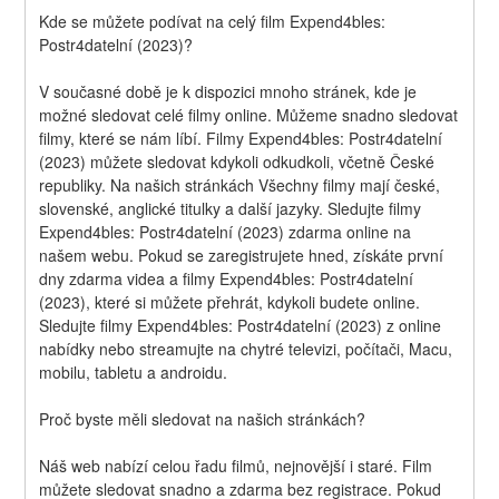
Kde se můžete podívat na celý film Expend4bles: 
Postr4datelní (2023)?
V současné době je k dispozici mnoho stránek, kde je 
možné sledovat celé filmy online. Můžeme snadno sledovat 
filmy, které se nám líbí. Filmy Expend4bles: Postr4datelní 
(2023) můžete sledovat kdykoli odkudkoli, včetně České 
republiky. Na našich stránkách Všechny filmy mají české, 
slovenské, anglické titulky a další jazyky. Sledujte filmy 
Expend4bles: Postr4datelní (2023) zdarma online na 
našem webu. Pokud se zaregistrujete hned, získáte první 
dny zdarma videa a filmy Expend4bles: Postr4datelní 
(2023), které si můžete přehrát, kdykoli budete online. 
Sledujte filmy Expend4bles: Postr4datelní (2023) z online 
nabídky nebo streamujte na chytré televizi, počítači, Macu, 
mobilu, tabletu a androidu.
Proč byste měli sledovat na našich stránkách?
Náš web nabízí celou řadu filmů, nejnovější i staré. Film 
můžete sledovat snadno a zdarma bez registrace. Pokud 