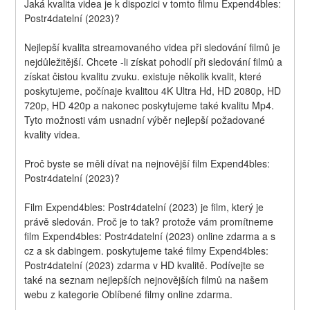
Jaká kvalita videa je k dispozici v tomto filmu Expend4bles: 
Postr4datelní (2023)?
Nejlepší kvalita streamovaného videa při sledování filmů je 
nejdůležitější. Chcete -li získat pohodlí při sledování filmů a 
získat čistou kvalitu zvuku. existuje několik kvalit, které 
poskytujeme, počínaje kvalitou 4K Ultra Hd, HD 2080p, HD 
720p, HD 420p a nakonec poskytujeme také kvalitu Mp4. 
Tyto možnosti vám usnadní výběr nejlepší požadované 
kvality videa.
Proč byste se měli dívat na nejnovější film Expend4bles: 
Postr4datelní (2023)?
Film Expend4bles: Postr4datelní (2023) je film, který je 
právě sledován. Proč je to tak? protože vám promítneme 
film Expend4bles: Postr4datelní (2023) online zdarma a s 
cz a sk dabingem. poskytujeme také filmy Expend4bles: 
Postr4datelní (2023) zdarma v HD kvalitě. Podívejte se 
také na seznam nejlepších nejnovějších filmů na našem 
webu z kategorie Oblíbené filmy online zdarma.