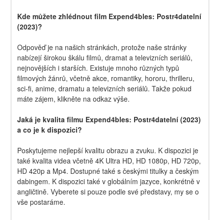
Kde můžete zhlédnout film Expend4bles: Postr4datelní 
(2023)?
Odpověď je na našich stránkách, protože naše stránky 
nabízejí širokou škálu filmů, dramat a televizních seriálů, 
nejnovějších i starších. Existuje mnoho různých typů 
filmových žánrů, včetně akce, romantiky, hororu, thrilleru, 
sci-fi, anime, dramatu a televizních seriálů. Takže pokud 
máte zájem, klikněte na odkaz výše.
Jaká je kvalita filmu Expend4bles: Postr4datelní (2023) 
a co je k dispozici?
Poskytujeme nejlepší kvalitu obrazu a zvuku. K dispozici je 
také kvalita videa včetně 4K Ultra HD, HD 1080p, HD 720p, 
HD 420p a Mp4. Dostupné také s českými titulky a českým 
dabingem. K dispozici také v globálním jazyce, konkrétně v 
angličtině. Vyberete si pouze podle své představy, my se o 
vše postaráme.