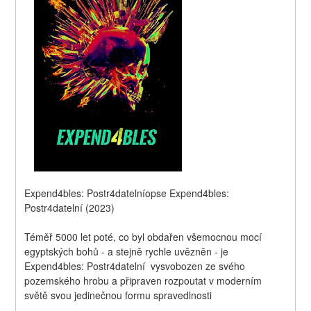
Expend4bles: Postr4datelníopse Expend4bles: 
Postr4datelní (2023)
Téměř 5000 let poté, co byl obdařen všemocnou mocí 
egyptských bohů - a stejně rychle uvězněn - je 
Expend4bles: Postr4datelní  vysvobozen ze svého 
pozemského hrobu a připraven rozpoutat v moderním 
světě svou jedinečnou formu spravedlnosti