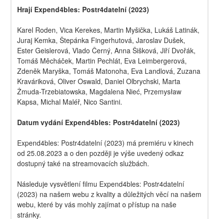
Hrají Expend4bles: Postr4datelní (2023)
Karel Roden, Vica Kerekes, Martin Myšička, Lukáš Latinák, 
Juraj Kemka, Štepánka Fingerhutová, Jaroslav Dušek, 
Ester Geislerová, Vlado Černý, Anna Šišková, Jiří Dvořák, 
Tomáš Měcháček, Martin Pechlát, Eva Leimbergerová, 
Zdeněk Maryška, Tomáš Matonoha, Eva Landlová, Zuzana 
Kraváriková, Oliver Oswald, Daniel Olbrychski, Marta 
Żmuda-Trzebiatowska, Magdalena Nieć, Przemysław 
Kapsa, Michal Maléř, Nico Santini.
Datum vydání Expend4bles: Postr4datelní (2023)
Expend4bles: Postr4datelní (2023) má premiéru v kinech 
od 25.08.2023 a o den později je výše uvedený odkaz 
dostupný také na streamovacích službách.
Následuje vysvětlení filmu Expend4bles: Postr4datelní 
(2023) na našem webu z kvality a důležitých věcí na našem 
webu, které by vás mohly zajímat o přístup na naše 
stránky.