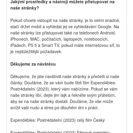
Jakými prostředky a nástroji můžete přistupovat na 
naše stránky?
Pokud chcete vstoupit na naše stránky, je to velmi snadné, 
stačí držet mobil a vyhledat jej ve vyhledávání Google. Na 
naše stránky lze přistupovat také na telefonech Android, 
iPhonech, MAC, počítačích, laptopech, noteboocích, 
iPadech, PS 5 a Smart TV, pokud máte internetovou síť, to 
je nejdůležitější požadavek.
Děkujeme za návštěvu
Děkujeme, že jste navštívili naše stránky a přečetli si naše 
články. Doufáme, že se vám bude líbit film Expend4bles: 
Postr4datelní (2023), který vám nabízíme. Pokud se vám 
naše stránky líbí, dejte jim lajk a řekněte svým přátelům, 
aby se na naše stránky dostali. Doufáme, že vše může 
snížit vaši nudu a stres po dlouhém dni v práci.
Expend4bles: Postr4datelní (2023) celý film Český
Expend4bles: Postr4datelní (2023) Filmové premiéry