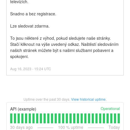
televizích.
Snadno a bez registrace.
Lze sledovat zdarma.
To jsou některé z výhod, pokud sledujete naše stránky. 
Stačí kliknout na výše uvedený odkaz. Naštěstí sledováním 
našich stránek můžete být s našimi službami pobaveni a 
spokojeni.
Aug
16
,
2023
-
15:24
UTC
Uptime over the past
30
days.
View historical uptime.
Operational
API (example)
30
days ago
100
% uptime
Today